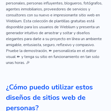
personales, personas influyentes, blogueros, fotógrafos,
Edificio
Estudio
Destello
Feliz
agentes inmobiliarios, proveedores de servicios y
consultores con su nuevo e impresionante sitio web en
Equipo
Capacitación
Sesión De Taller
Weblium. Esta colección de plantillas gratuitas está
disponible para los usuarios de Weblium y presenta un
Ciencia
Donación
Ayuda
generador intuitivo de arrastrar y soltar y diseños
Centros De Crisis
Desastre Natural
elegantes para darle a su proyecto en línea un ambiente
amigable, entusiasta, seguro, reflexivo y compasivo.
Educación
Hogar Perdido
Pruebe la demostración, ⏩ personalícela en el editor
visual ⏩ y tenga su sitio en funcionamiento en tan solo
Centros De Voluntariado
Salvar Vidas
unas horas. 🎉
Cooperación
Biblia
Complejo Campestre
Base
Dolor
Santo
Hospital
¿Cómo puedo utilizar estos
Humanidad
Impacto
Jesús
Parroquia
diseños de sitios web de
Pastor
Secreto
Adopción
personas?
Antigüedad
Batería
Sangre
Budismo