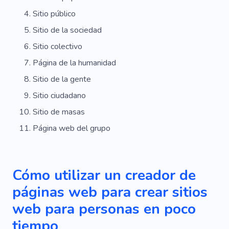
Investigación
Casos De Herencia
Sitio público
Jurisconsulto
Planificación
Agencia
Sitio de la sociedad
Sitio colectivo
Clase Magistral
Aprendiendo
Página de la humanidad
Conferencia Inspiradora
Conferencia
Sitio de la gente
Libros
Sitio ciudadano
Sitio de masas
Página web del grupo
Cómo utilizar un creador de
páginas web para crear sitios
web para personas en poco
tiempo