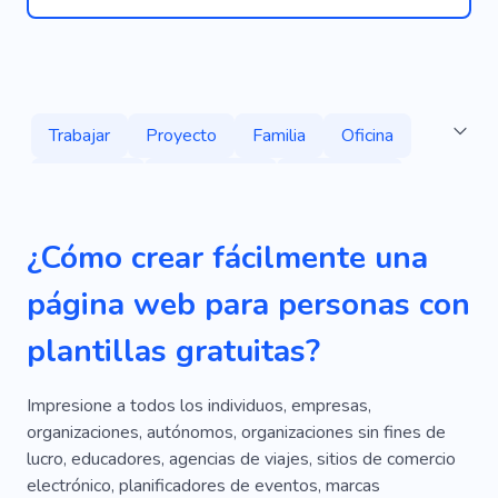
Trabajar
Proyecto
Familia
Oficina
Voluntario
Organización
Democracia
Blog
Especialista
Campaña
Caridad
¿Cómo crear fácilmente una
Refugiado
Organización Internacional
página web para personas con
Protección
Apoyo
Abuso
plantillas gratuitas?
Discriminación
Violencia Domestica
Gobierno
Religión
Personal
Conceder
Impresione a todos los individuos, empresas,
organizaciones, autónomos, organizaciones sin fines de
Social
Demostración
Orador Público
lucro, educadores, agencias de viajes, sitios de comercio
electrónico, planificadores de eventos, marcas
Político
Grupo De Interés
Foto