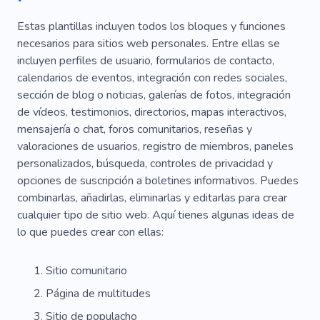
Cuidar Las Cosas
Organización Caritativa
Estas plantillas incluyen todos los bloques y funciones
necesarios para sitios web personales. Entre ellas se
Clima
Policía
Crueldad
Disentimiento
incluyen perfiles de usuario, formularios de contacto,
Protesta
Comunidad
Emocionante
calendarios de eventos, integración con redes sociales,
sección de blog o noticias, galerías de fotos, integración
Asesoramiento
Elecciones
Belleza
de vídeos, testimonios, directorios, mapas interactivos,
mensajería o chat, foros comunitarios, reseñas y
Naturaleza
Tatuaje
Republicano
valoraciones de usuarios, registro de miembros, paneles
Confianza
Futuro Brillante
Política
personalizados, búsqueda, controles de privacidad y
opciones de suscripción a boletines informativos. Puedes
Tiroteo
Modelo
Niños
Iluminación
combinarlas, añadirlas, eliminarlas y editarlas para crear
cualquier tipo de sitio web. Aquí tienes algunas ideas de
Objeto
Reserva
Pareja
Divertido
lo que puedes crear con ellas:
Regalo
Equipo
Cámara
Lente
Sitio comunitario
Juego
Desarrollo Web
Ley
Compañía
Página de multitudes
Práctica
Dinero
Consulta
Sitio de populacho