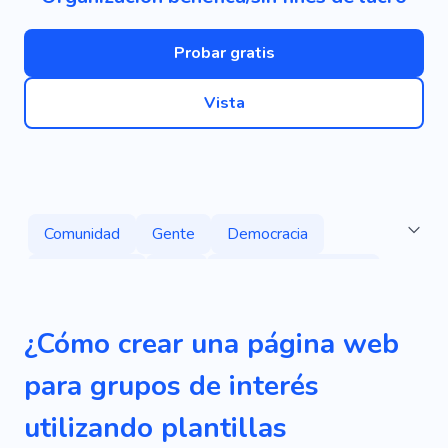
Probar gratis
Vista
Comunidad
Gente
Democracia
Capacitación
Red
Violencia Domestica
Social
Apoyo
Caridad
Voluntario
¿Cómo crear una página web
Abuso
Discriminación
Disentimiento
para grupos de interés
Gobierno
Político
Libertad
Elecciones
utilizando plantillas
Personas De Ideas Afines
Humanidad