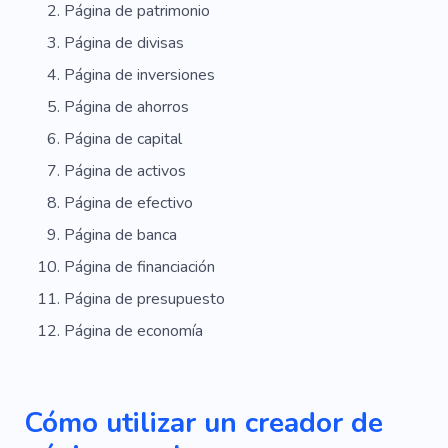
Página de patrimonio
Informe
Salario
Documentación
Página de divisas
Balance
Ortodoncista
Página de inversiones
Derechos De Autor
Radio
Centenar
Página de ahorros
Papel Principal
Práctico
Rango
Lados
Página de capital
Página de activos
Estado
Folleto
Caso
Canal
Página de efectivo
Comercio Electrónico
Basura
Página de banca
Corrección De Pruebas
Grabación
Buscar
Página de financiación
Mesa
Limpieza
Sintonización
Página de presupuesto
Página de economía
Catalogar
Editor
Agencia
Protección
Seguro
Compensación
Experiencia
Cómo utilizar un creador de
Firme
Seguridad
Defensa