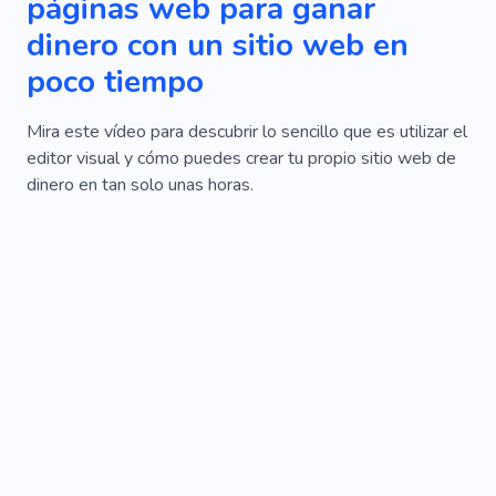
páginas web para ganar
Ley De Daño Físico
Ley
Gente
dinero con un sitio web en
Jurisconsulto
Clima
Desastre Natural
poco tiempo
Caridad
Planificación
Mira este vídeo para descubrir lo sencillo que es utilizar el
editor visual y cómo puedes crear tu propio sitio web de
dinero en tan solo unas horas.