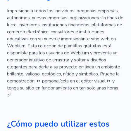
Desarrollo Web
Emprendedor
Impacto
Impresione a todos los individuos, pequeñas empresas,
autónomos, nuevas empresas, organizaciones sin fines de
Analítica
Personal
Trabajar
Préstamo
lucro, inversores, instituciones financieras, plataformas de
comercio electrónico, consultores e instituciones
Pensión
Confianza
Transferir
educativas con su nuevo e impresionante sitio web en
Efectivo Rapido
Depósito
Visa
Weblium. Esta colección de plantillas gratuitas está
disponible para los usuarios de Weblium y presenta un
Asequible
Bancario
Deuda
Impuesto
generador intuitivo de arrastrar y soltar y diseños
elegantes para darle a su proyecto en línea un ambiente
Contabilidad
Libros
Cliente
Personal
brillante, valioso, ecológico, nítido y simbólico. Pruebe la
Especialista
Solución
Casos De Herencia
demostración, ⏩ personalícela en el editor visual ⏩ y
tenga su sitio en funcionamiento en tan solo unas horas.
Transacciones Transparentes
Ventas
🎉
Criptomonedas
Tecnología
Monero
Solicitud
Moneda Alternativa
Asombroso
¿Cómo puedo utilizar estos
Excelente
Popular
Único
Frío