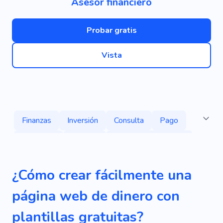
Asesor financiero
Probar gratis
Vista
Finanzas
Inversión
Consulta
Pago
Compañía
Gestión
Ciencias Económicas
Ahorro
Servicios
Batería
Consultoría
¿Cómo crear fácilmente una
Banco
Financiar
Prestador
Préstamo
página web de dinero con
Pericia
Financiar
Inversor
plantillas gratuitas?
Dinero Electrónico
Móvil
Comercial