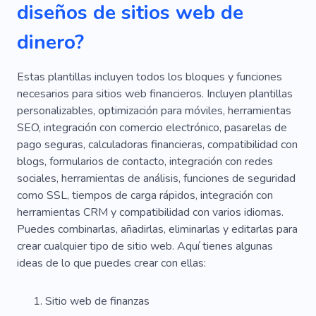
diseños de sitios web de
SEO
Creativo
Simple
Informativo
dinero?
Corporativo
Capacitación
Curso
Éxito
Estrategia
Resultado
Futuro Brillante
Estas plantillas incluyen todos los bloques y funciones
necesarios para sitios web financieros. Incluyen plantillas
Expectativa
Familia
Reclutamiento
personalizables, optimización para móviles, herramientas
SEO, integración con comercio electrónico, pasarelas de
Tiempo Parcial
Sistemas De Energía
pago seguras, calculadoras financieras, compatibilidad con
Información
Instrucciones
blogs, formularios de contacto, integración con redes
sociales, herramientas de análisis, funciones de seguridad
Emprendimiento
Gastos
Trabajo
como SSL, tiempos de carga rápidos, integración con
herramientas CRM y compatibilidad con varios idiomas.
Oficina
Orientado a Resultados
Riesgo
Puedes combinarlas, añadirlas, eliminarlas y editarlas para
Pareja
Republicano
Comercio
Rápido
crear cualquier tipo de sitio web. Aquí tienes algunas
ideas de lo que puedes crear con ellas:
Emergencia
Pagar
Compra
Hipoteca
Fiabilidad
Crédito
Suma
Calculadora
Sitio web de finanzas