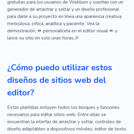
Mesa
Limpieza
Sintonización
gratuitas para los usuarios de Weblium y cuentan con un
generador de arrastrar y soltar y un diseño profesional
Catalogar
Especialista
Promoción
para darle a su proyecto en línea una apariencia creativa,
meticulosa, crítica, analítica y paciente. Vea la
Resultado
Finanzas
Inversión
demostración, ⏩ personalícela en el editor visual ⏩ y
Impuesto
Comprar
Figura
Pagar
lance su sitio en solo unas horas.🎉
Equipo
Rubí
Desencadenar
Caso
Comercio Electrónico
Información
¿Cómo puedo utilizar estos
Instrucciones
Rápido
Semilla
Banco
diseños de sitios web del
Discusión
Desconectado
Redacción
editor?
Blog
Informativo
Contenido
Estas plantillas incluyen todos los bloques y funciones
Marketing
Agencia
Ensayo
necesarios para editar sitios web. Entre ellas se
Estadística
Experiencia
Papel
encuentran la interfaz de arrastrar y soltar, controles de
diseño adaptables a dispositivos móviles, editor de texto,
Nómina De Sueldos
Informe