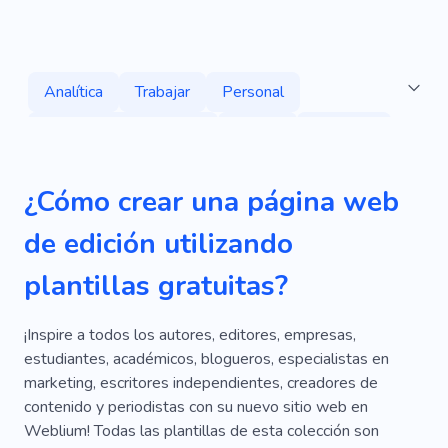
Analítica
Trabajar
Personal
Corrección De Pruebas
Buscar
Servicios
Estrategia
Calculadora
Gestión
¿Cómo crear una página web
Salario
Contabilidad
Documentación
de edición utilizando
Consulta
Ortodoncista
plantillas gratuitas?
Derechos De Autor
Radio
Centenar
Papel Principal
Práctico
Rango
Lados
¡Inspire a todos los autores, editores, empresas,
estudiantes, académicos, blogueros, especialistas en
Estado
Libros
Folleto
Canal
marketing, escritores independientes, creadores de
contenido y periodistas con su nuevo sitio web en
Cliente
Pericia
Basura
Grabación
Weblium! Todas las plantillas de esta colección son