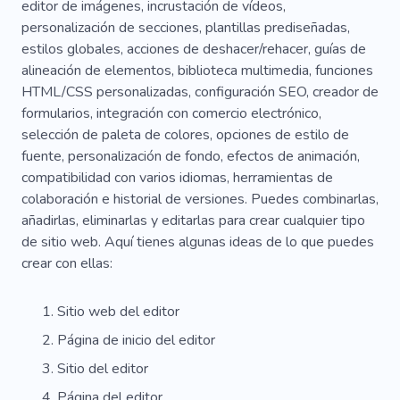
editor de imágenes, incrustación de vídeos,
personalización de secciones, plantillas prediseñadas,
Ciencias Económicas
Consultoría
Dinero
estilos globales, acciones de deshacer/rehacer, guías de
Ventas
Informar
Expectativa
alineación de elementos, biblioteca multimedia, funciones
HTML/CSS personalizadas, configuración SEO, creador de
Tiempo Parcial
Servicios Profesionales
formularios, integración con comercio electrónico,
selección de paleta de colores, opciones de estilo de
Asequible
Proveedor
Trabajo Rapido
fuente, personalización de fondo, efectos de animación,
Éxito
Pensión
Solución
Planificación
compatibilidad con varios idiomas, herramientas de
colaboración e historial de versiones. Puedes combinarlas,
Seguridad
Visa
añadirlas, eliminarlas y editarlas para crear cualquier tipo
de sitio web. Aquí tienes algunas ideas de lo que puedes
crear con ellas:
Sitio web del editor
Página de inicio del editor
Sitio del editor
Página del editor