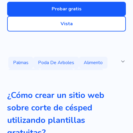
Probar gratis
Vista
Palmas
Poda De Arboles
Alimento
Agricultura
Horticultura
Minerales
Taller
Clase Magistral
Miel
Vender
¿Cómo crear un sitio web
Inventario
Cortadora De Césped
sobre corte de césped
Casos De Propiedad
Poda De Arboles
utilizando plantillas
Reconstrucción
Agricultura
Fiabilidad
gratuitas?