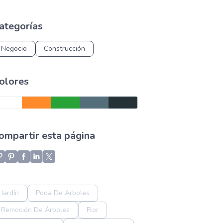
ategorías
Negocio
Construcción
olores
ompartir esta página
Jardín
Poda De Arboles
Remoción De Árboles
Flor