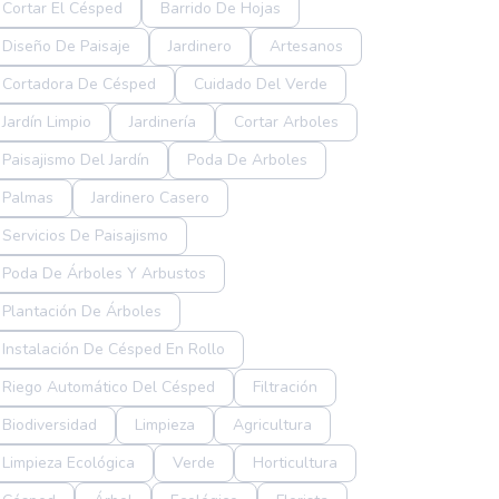
Cortar El Césped
Barrido De Hojas
Diseño De Paisaje
Jardinero
Artesanos
Cortadora De Césped
Cuidado Del Verde
Jardín Limpio
Jardinería
Cortar Arboles
Paisajismo Del Jardín
Poda De Arboles
Palmas
Jardinero Casero
Servicios De Paisajismo
Poda De Árboles Y Arbustos
Plantación De Árboles
Instalación De Césped En Rollo
Riego Automático Del Césped
Filtración
Biodiversidad
Limpieza
Agricultura
Limpieza Ecológica
Verde
Horticultura