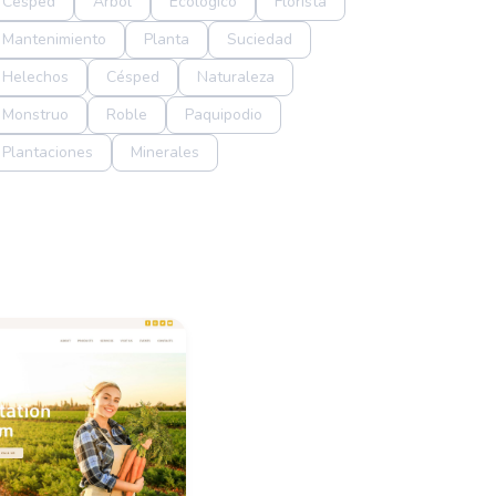
Césped
Árbol
Ecológico
Florista
Mantenimiento
Planta
Suciedad
Helechos
Césped
Naturaleza
Monstruo
Roble
Paquipodio
Plantaciones
Minerales