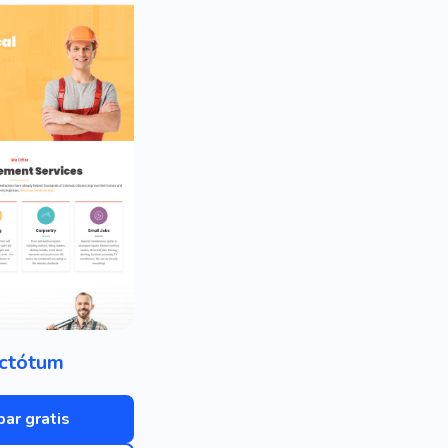
ctótum
bar gratis