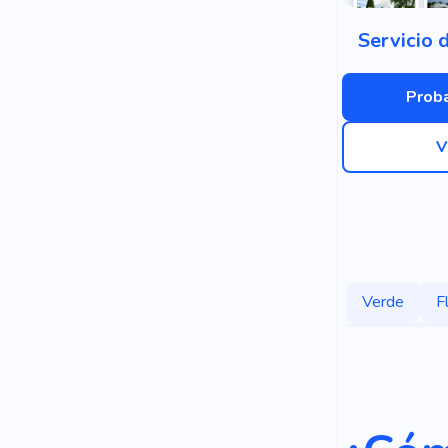
Servicio d
Proba
V
Verde
F
Jardín Limpi
Árboles De
Florario