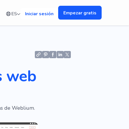
Empezar gratis
ES
Iniciar sesión
as web
tas de Weblium.