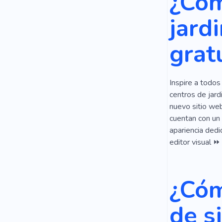
¿Cóm
Cuidado Del
jard
Minerales
grat
Florista
Inspire a todos
centros de jard
nuevo sitio web
cuentan con un 
apariencia dedi
editor visual ⏩
¿Cóm
de s