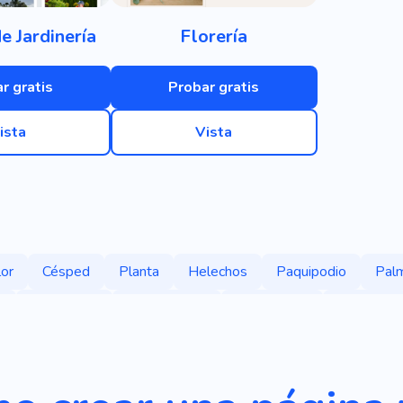
e Jardinería
Florería
r gratis
Probar gratis
ista
Vista
lor
Césped
Planta
Helechos
Paquipodio
Pal
o
Naturaleza
Plantaciones
Horticultura
Jardinería
 Hoja Perenne
Decoración
Comercio Electrónico
Servi
Monstruo
Belleza
Almacenar
Fertilizante
Produc