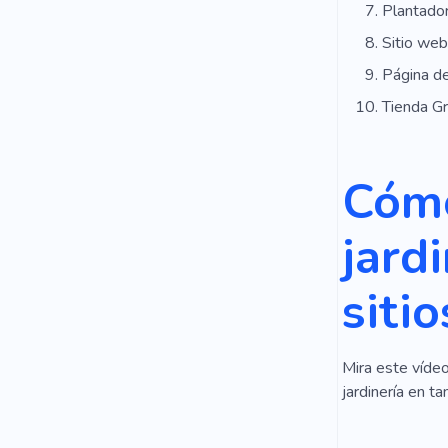
Plantador
Sitio web
Página de
Tienda G
Cómo
jard
siti
Mira este vídeo
jardinería en ta