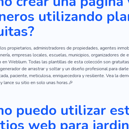
o crear una página
 Verde
Jardinero Casero
Poda De Árboles Y Arbustos
ineros utilizando pla
Plantación De Árboles
Suciedad
Cortar El Césped
uitas?
 los propietarios, administradores de propiedades, agentes inmobili
inería, empresas locales, escuelas, municipios, organizadores d
 en Weblium. Todas las plantillas de esta colección son gratuita
generador de arrastrar y soltar y un diseño profesional para darle
cada, paciente, meticulosa, enriquecedora y resiliente. Vea la dem
 y lance su sitio en solo unas horas.🎉
o puedo utilizar es
itios web para jardi