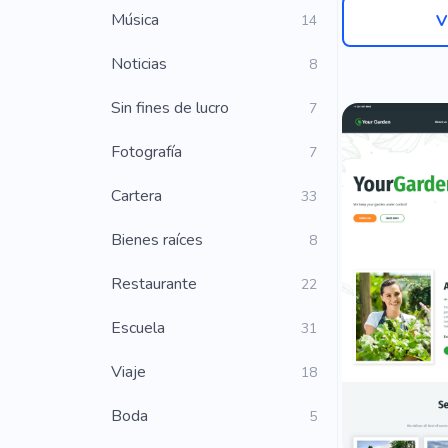
Música
V
14
Noticias
8
Sin fines de lucro
7
Fotografía
7
Cartera
33
Bienes raíces
8
Restaurante
22
Escuela
31
Viaje
18
Boda
5