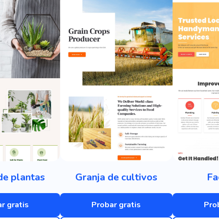
de plantas
Granja de cultivos
Fa
r gratis
Probar gratis
Pro