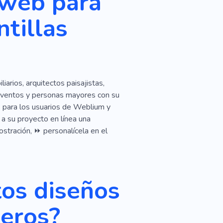
 web para
Agricultura
Vender
ntillas
Diseño De Paisaje
arios, arquitectos paisajistas,
e eventos y personas mayores con su
s para los usuarios de Weblium y
 a su proyecto en línea una
ostración, ⏩ personalícela en el
tos diseños
neros?