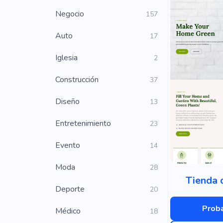
Negocio
157
Auto
17
Iglesia
2
Construcción
37
Diseño
13
Entretenimiento
23
Evento
14
Moda
28
Tienda 
Deporte
20
Proba
Médico
18