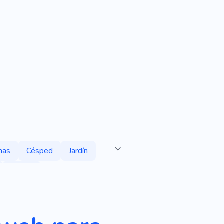
mas
Césped
Jardín
Hogar
cios
Semilla
Árbol
to
Paisajismo Del Jardín