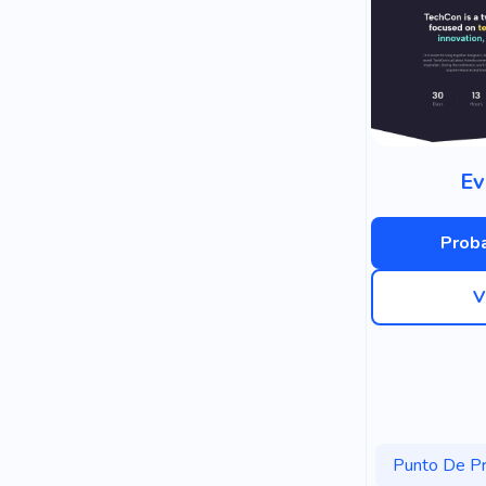
Ev
Proba
V
Punto De Pr