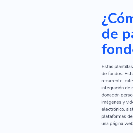
Genealogía
¿Cóm
de p
fond
Estas plantilla
de fondos. Est
recurrente, cal
integración de
donación person
imágenes y vide
electrónico, si
plataformas de 
una página web 