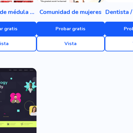
Trasplante de médula ósea
Comunidad de mujeres
Dentista /
r gratis
Probar gratis
Pro
ista
Vista