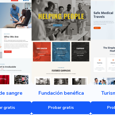
de sangre
Fundación benéfica
Turis
r gratis
Probar gratis
Pro