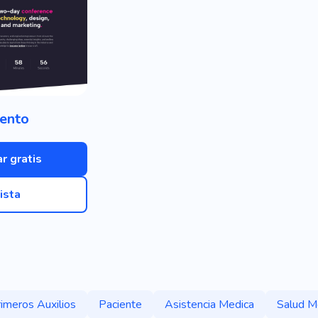
ento
r gratis
ista
imeros Auxilios
Paciente
Asistencia Medica
Salud M