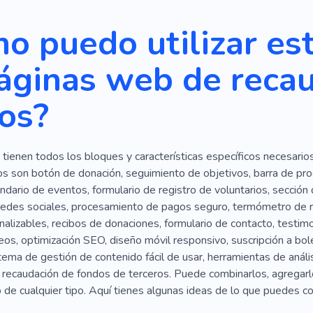
Importante
Papel Secundario
Configuración
Actua
o puedo utilizar es
áginas web de reca
os?
s tienen todos los bloques y características específicos necesario
os son botón de donación, seguimiento de objetivos, barra de pro
endario de eventos, formulario de registro de voluntarios, secció
 redes sociales, procesamiento de pagos seguro, termómetro de r
alizables, recibos de donaciones, formulario de contacto, testimo
os, optimización SEO, diseño móvil responsivo, suscripción a bol
stema de gestión de contenido fácil de usar, herramientas de anális
recaudación de fondos de terceros. Puede combinarlos, agregarlos
de cualquier tipo. Aquí tienes algunas ideas de lo que puedes con