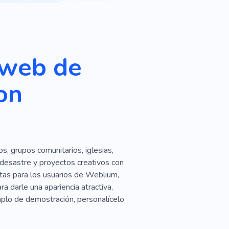
Medicamento
va
Salvar Vidas
or
Recuperación
 web de
l
Extraordinario
Centro
on
cinador
Radiografía
Apoyo
Ayuda
Centro
Enfermedad
os, grupos comunitarios, iglesias,
unación
Empresa Medica
 desastre y proyectos creativos con
Hacer Todo
Expresar
itas para los usuarios de Weblium,
a darle una apariencia atractiva,
tivo
Instantánea
mplo de demostración, personalícelo
Necesidad
Original