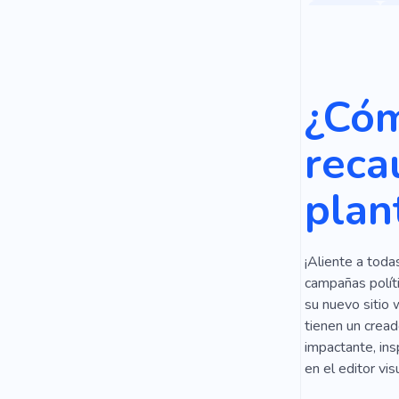
Sangre
Personal Me
Cuidador
¿Cóm
Personal
reca
Orden Indivi
plan
Asignación
Caridad
¡Aliente a toda
Diagnóstico
campañas políti
Reunión Cre
su nuevo sitio 
tienen un cread
Ley
Des
impactante, ins
en el editor vis
Declaración