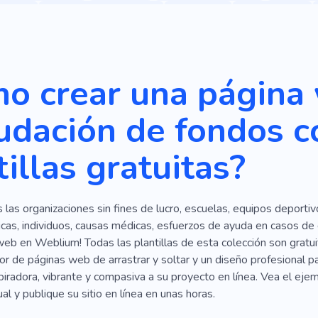
Clínica
Cuidado De La Salud
Donación
Emergencia
dico
Prevención De Enfermedades
Organización Caritati
Educación
Asistencia Médica Primaria
Religión
Doct
o crear una página
Policlínico
Cirugía
Extremo
Clasificación
Editoria
udación de fondos c
dual
Posada
Interpretación
Júnior
Limpio
Vati
tillas gratuitas?
Organización
Rehabilitación
Terapia
Comunidad
Cerco
Humanidad
Disentimiento
Unión
Conceder
s las organizaciones sin fines de lucro, escuelas, equipos deportiv
Consulta
Cáncer
Oncología
Ortodoncista
Vac
cas, individuos, causas médicas, esfuerzos de ayuda en casos de
ativa
Tipo
Cosa
Encender
Universal
Variedad
web en Weblium! Todas las plantillas de esta colección son gratu
or de páginas web de arrastrar y soltar y un diseño profesional par
orden
Lugar
Eliminación
Examen
Centro
Obje
piradora, vibrante y compasiva a su proyecto en línea. Vea el eje
ual y publique su sitio en línea en unas horas.
Delgado
Sin Filtrar
Cifra
Importancia
Nivel