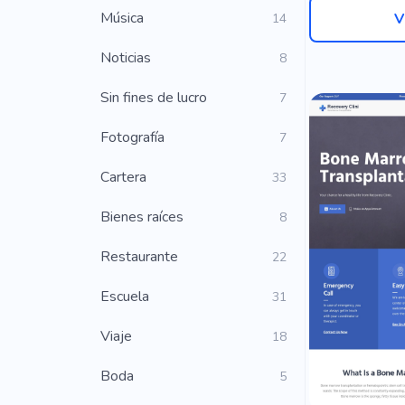
Música
V
14
Noticias
8
Sin fines de lucro
7
Fotografía
7
Cartera
33
Bienes raíces
8
Restaurante
22
Escuela
31
Viaje
18
Boda
5