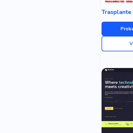
Proba
V