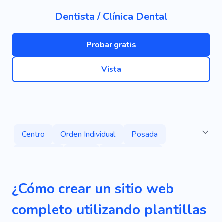
Dentista / Clínica Dental
Probar gratis
Vista
Centro
Orden Individual
Posada
Desorden
Lugar
Medicamento
Doctor
Reparar
Recuperación
¿Cómo crear un sitio web
Consulta
Personal
Ortodoncista
completo utilizando plantillas
Policlínico
Paciente
Empresa Medica