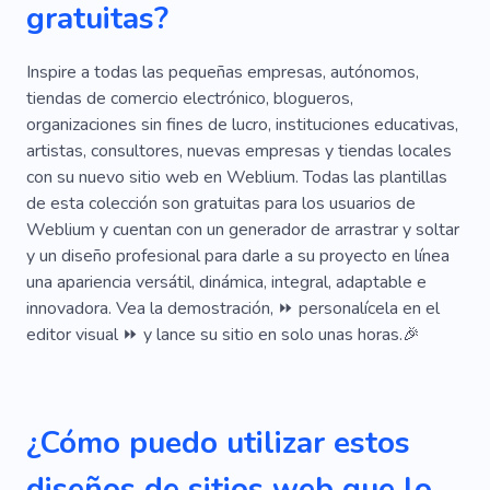
gratuitas?
Personal Medico
Asistencia Médica Primaria
Asistencia Medica
Cirugía
Coloquio
Inspire a todas las pequeñas empresas, autónomos,
tiendas de comercio electrónico, blogueros,
Extremo
Tipo
Recaudación De Fondos
organizaciones sin fines de lucro, instituciones educativas,
artistas, consultores, nuevas empresas y tiendas locales
Clasificación
Encender
Universal
con su nuevo sitio web en Weblium. Todas las plantillas
Variedad
Ayuda
Salud Mental
de esta colección son gratuitas para los usuarios de
Weblium y cuentan con un generador de arrastrar y soltar
Editorial
Expresar
Extraordinario
y un diseño profesional para darle a su proyecto en línea
una apariencia versátil, dinámica, integral, adaptable e
Interpretación
Júnior
Ley
Limpio
innovadora. Vea la demostración, ⏩ personalícela en el
Vaticinador
Eliminación
Radiografía
editor visual ⏩ y lance su sitio en solo unas horas.🎉
Asignación
Importancia
Nivel
Necesidad
Observación
Patrón
¿Cómo puedo utilizar estos
Entrevista Primaria
Educación
Importante
diseños de sitios web que lo