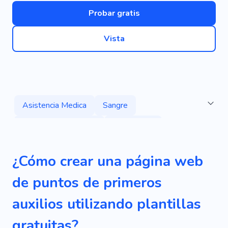
Probar gratis
Vista
Asistencia Medica
Sangre
Cuidado De La Salud
Emergencia
Paciente
Medicamento
Personal Medico
¿Cómo crear una página web
Prevención De Enfermedades
de puntos de primeros
Recaudación De Fondos
Salud Mental
auxilios utilizando plantillas
Salvar Vidas
Cuidador
gratuitas?
Asistencia Médica Primaria
Enfermedad