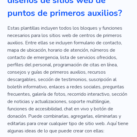
diseños de sitios web de
Abuso
Violencia Domestica
Dolor
puntos de primeros auxilios?
Humanidad
Budismo
Curioso
Centro
Estas plantillas incluyen todos los bloques y funciones
Enfermedad
Ortodoncista
necesarios para los sitios web de centros de primeros
auxilios. Entre ellas se incluyen formulario de contacto,
Drogas Medicinales
Reunión Creativa
mapa de ubicación, horario de atención, números de
contacto de emergencia, lista de servicios ofrecidos,
Extremo
Clasificación
Cosa
Editorial
perfiles del personal, programación de citas en línea,
Extraordinario
Centro
Orden Individual
consejos y guías de primeros auxilios, recursos
descargables, sección de testimonios, suscripción al
Posada
Interpretación
Júnior
Limpio
boletín informativo, enlaces a redes sociales, preguntas
frecuentes, galería de fotos, recorrido interactivo, sección
Vaticinador
Laboratorio
Cerebro
de noticias y actualizaciones, soporte multilingüe,
Bienestar
Examen
Cuidado De Ancianos
funciones de accesibilidad, chat en vivo y botón de
donación. Puede combinarlas, agregarlas, eliminarlas y
Biología
Genética
Patología
editarlas para crear cualquier tipo de sitio web. Aquí tiene
algunas ideas de lo que puede crear con ellas:
Especialista
Experiencia
Seguridad