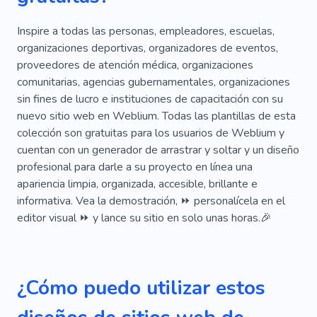
Rehabilitación
Terapia
Hospital
Inspire a todas las personas, empleadores, escuelas,
organizaciones deportivas, organizadores de eventos,
Apoyo
Ayuda
Ayuda
Religión
proveedores de atención médica, organizaciones
comunitarias, agencias gubernamentales, organizaciones
Doctor
Recuperación
Diagnóstico
sin fines de lucro e instituciones de capacitación con su
Consulta
Personal
Cáncer
Oncología
nuevo sitio web en Weblium. Todas las plantillas de esta
colección son gratuitas para los usuarios de Weblium y
Policlínico
Vacunación
Drogas
cuentan con un generador de arrastrar y soltar y un diseño
profesional para darle a su proyecto en línea una
Empresa Medica
Cirugía
Radiografía
apariencia limpia, organizada, accesible, brillante e
Clínica
Donación
Organización
informativa. Vea la demostración, ⏩ personalícela en el
editor visual ⏩ y lance su sitio en solo unas horas.🎉
Organización Caritativa
Prevención
Psicoterapeuta
Enfermero
¿Cómo puedo utilizar estos
Centros De Crisis
Educación
Salvar a La Gente
Protección Temporal