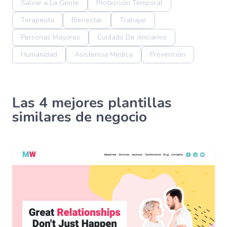
Salvar a La Gente
Protección Temporal
Terapeuta
Bienestar
Trabajar
Personas Mayores
Cuidado De Ancianos
Humanidad
Asistencia Medica
Prevención
Las 4 mejores plantillas
similares de negocio