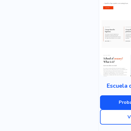
Escuela 
Proba
V