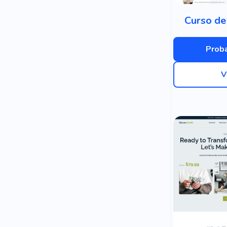
Curso de
Proba
V