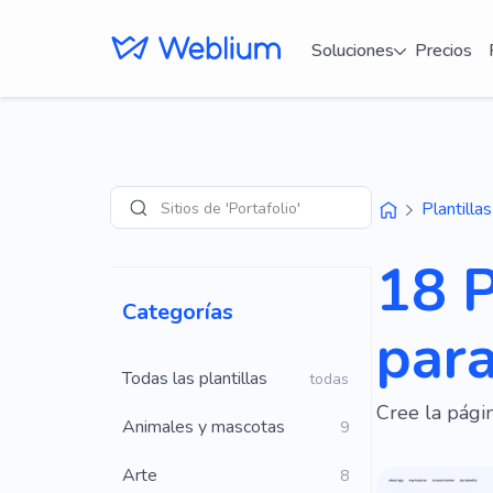
Soluciones
Precios
Di
Plantillas
Búsqueda
18 P
Categorías
par
Todas las plantillas
todas
Cree la pági
Animales y mascotas
9
Arte
8