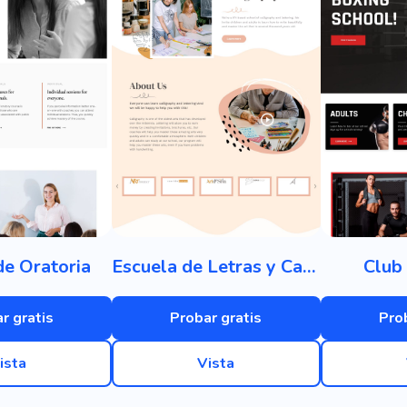
de Oratoria
Escuela de Letras y Caligrafía
Club
r gratis
Probar gratis
Pro
ista
Vista