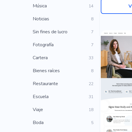
Música
V
14
Noticias
8
Sin fines de lucro
7
Fotografía
7
Cartera
33
Bienes raíces
8
Restaurante
22
Escuela
31
Viaje
18
Boda
5