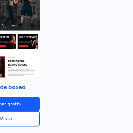
 de boxeo
bar gratis
Vista