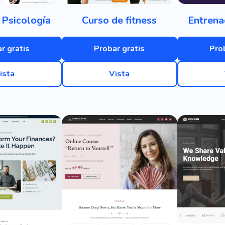
 Psicología
Curso de fitness
Entrena
r gratis
Probar gratis
Pro
ista
Vista