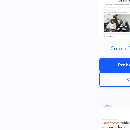
Coach f
Proba
V