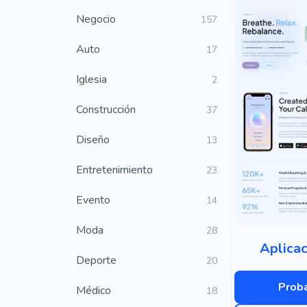
Negocio
157
Auto
17
Iglesia
2
Construcción
37
Diseño
13
Entretenimiento
23
Evento
14
Moda
28
Aplicac
Deporte
20
Proba
Médico
18