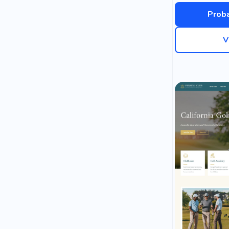
Proba
V