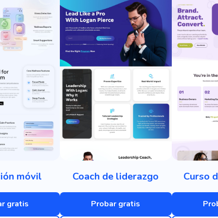
ión móvil
Coach de liderazgo
Curso d
r gratis
Probar gratis
Pro