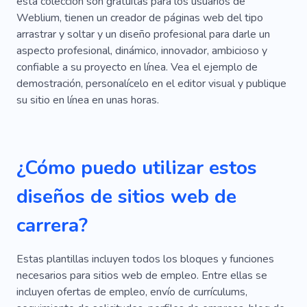
esta colección son gratuitas para los usuarios de
Planificación
Comunicación
Resultado
Weblium, tienen un creador de páginas web del tipo
arrastrar y soltar y un diseño profesional para darle un
Entrenamiento
En Línea
Crecimiento
aspecto profesional, dinámico, innovador, ambicioso y
Publicidad
Organización
Reanudar
confiable a su proyecto en línea. Vea el ejemplo de
demostración, personalícelo en el editor visual y publique
Clase
Estudiar
Servicios
Solución
su sitio en línea en unas horas.
Principiante
Comisiones
Ayuda
Único
Interfaz
Revelador
Equipo
¿Cómo puedo utilizar estos
Aprender Front-end
Back-end
diseños de sitios web de
Aprender PHP
Creativo
carrera?
Sistemas De Energía
Seguridad
Oficina
Entrenador
Motivación
Taller
Estas plantillas incluyen todos los bloques y funciones
necesarios para sitios web de empleo. Entre ellas se
Inspiración
Habilidad
incluyen ofertas de empleo, envío de currículums,