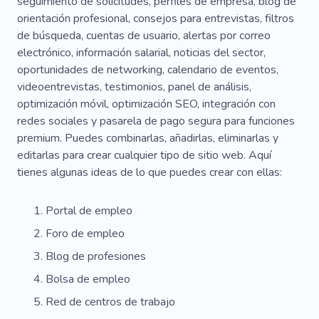
seguimiento de solicitudes, perfiles de empresa, blog de
Servicios Profesionales
Logro
orientación profesional, consejos para entrevistas, filtros
Conferencia
Academia
Contenido
de búsqueda, cuentas de usuario, alertas por correo
electrónico, información salarial, noticias del sector,
Educación En Línea
Aprendizaje En Línea
oportunidades de networking, calendario de eventos,
videoentrevistas, testimonios, panel de análisis,
Instructor
Maestro
Conocimiento
optimización móvil, optimización SEO, integración con
Lección
Tiroteo
Comercial
Campaña
redes sociales y pasarela de pago segura para funciones
premium. Puedes combinarlas, añadirlas, eliminarlas y
Modelo
Ocupación
Mejora
editarlas para crear cualquier tipo de sitio web. Aquí
tienes algunas ideas de lo que puedes crear con ellas:
Consultoría
Comenzar
Ventas
Consulta
Resolución De Problemas
Portal de empleo
Doguillo
Rediseñar
Hojas
Foro de empleo
Blog de profesiones
Caja De Herramientas
Marca
Bolsa de empleo
Bien Equilibrado
Marca
Posiciones
Red de centros de trabajo
Renovación
Logo
Innovación