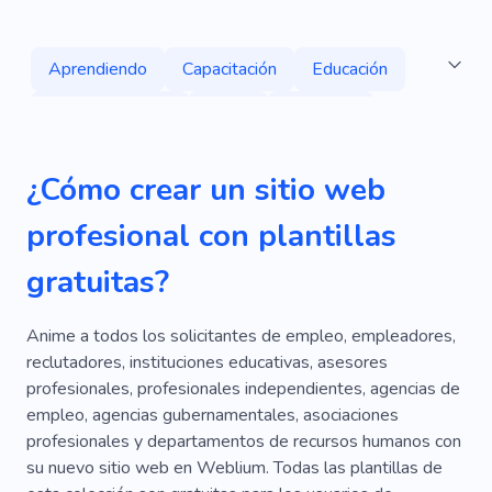
Aprendiendo
Capacitación
Educación
Desarrollo Web
Curso
Proyecto
Trabajo
Gestión
Consultante
Éxito
¿Cómo crear un sitio web
Estrategia
Marketing
Informativo
profesional con plantillas
Tecnología
Equipo
Empresa Consultora
gratuitas?
Puesta En Marcha
Personal
Digital
Promoción
Agencia
Programación
Anime a todos los solicitantes de empleo, empleadores,
reclutadores, instituciones educativas, asesores
Especialista
Experiencia
Apoyo
profesionales, profesionales independientes, agencias de
empleo, agencias gubernamentales, asociaciones
Compañía
Popular
Personal
Trabajar
profesionales y departamentos de recursos humanos con
Móvil
Liderazgo
Corporativo
Redes
su nuevo sitio web en Weblium. Todas las plantillas de