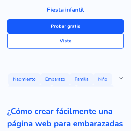
Fiesta infantil
Probar gratis
Vista
Nacimiento
Embarazo
Familia
Niño
Literatura Infantil
Lectura
Ficción Infantil
Cuentos Para Niños
Autor Infantil
¿Cómo crear fácilmente una
Literatura Infantil
Recuerdos
Niños
página web para embarazadas
Kindergarten
Niños
Cuentos De Hadas