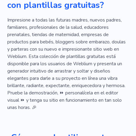
con plantillas gratuitas?
Ayuda
Niño
Parques Infantiles
Juego
Alegría
Divertido
Divertido
Amar
Impresione a todas las futuras madres, nuevos padres,
familiares, profesionales de la salud, educadores
Guardería
Enfermera Para Niño
prenatales, tiendas de maternidad, empresas de
productos para bebés, bloggers sobre embarazo, doulas
Preescolar
Fiesta
Celebración
y parteras con su nuevo e impresionante sitio web en
Día Festivo
Bebé
Niñera
Weblium. Esta colección de plantillas gratuitas está
disponible para los usuarios de Weblium y presenta un
Despedida De Soltera
Recién Nacido
generador intuitivo de arrastrar y soltar y diseños
elegantes para darle a su proyecto en línea una vibra
Cumpleaños
Regalo De Cumpleaños
brillante, radiante, expectante, enriquecedora y hermosa.
Chicos
Dulce
Juegos De Regalo
Pruebe la demostración, ⏩ personalícela en el editor
visual ⏩ y tenga su sitio en funcionamiento en tan solo
unas horas. 🎉