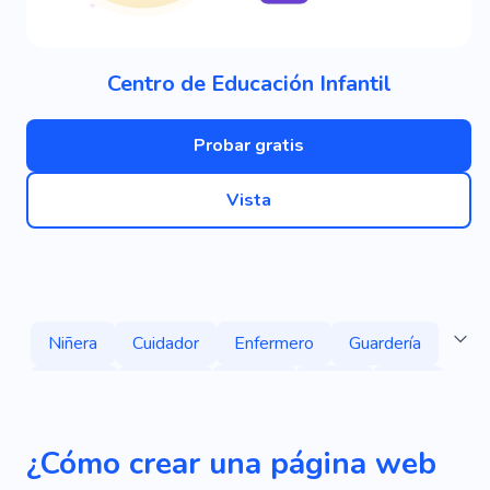
Centro de Educación Infantil
Probar gratis
Vista
Niñera
Cuidador
Enfermero
Guardería
Familia
Modelo
Ayuda
Bebé
Niño
Cuidar Niños
Niñera-ama De Llaves
¿Cómo crear una página web
Enfermera Para Niño
Niñera
Niños