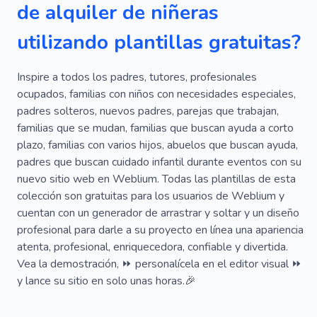
de alquiler de niñeras
Niñera
Niñera Acompañante
Gobierno
utilizando plantillas gratuitas?
Maestro
Educación
Kindergarten
Recién Nacido
Embarazo
Preescolar
Inspire a todos los padres, tutores, profesionales
ocupados, familias con niños con necesidades especiales,
Guardaespaldas Para Niño
Fiesta
Hospital
padres solteros, nuevos padres, parejas que trabajan,
familias que se mudan, familias que buscan ayuda a corto
Conejo
Tortuga
Doctor
Feliz
plazo, familias con varios hijos, abuelos que buscan ayuda,
Servicios De Atención
padres que buscan cuidado infantil durante eventos con su
nuevo sitio web en Weblium. Todas las plantillas de esta
colección son gratuitas para los usuarios de Weblium y
cuentan con un generador de arrastrar y soltar y un diseño
profesional para darle a su proyecto en línea una apariencia
atenta, profesional, enriquecedora, confiable y divertida.
Vea la demostración, ⏩ personalícela en el editor visual ⏩
y lance su sitio en solo unas horas.🎉