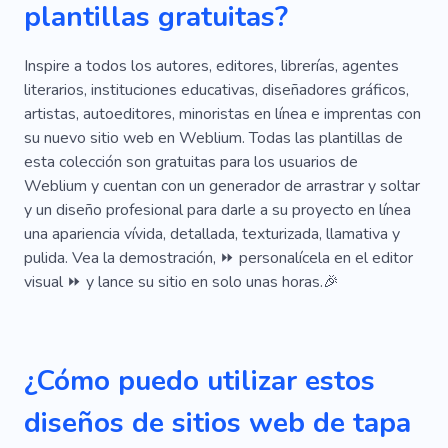
plantillas gratuitas?
Escribiendo
Cuentos
Popular
Autobiografía
Diccionario
Ficción
Inspire a todos los autores, editores, librerías, agentes
literarios, instituciones educativas, diseñadores gráficos,
Habitación
Lector
Publicación
artistas, autoeditores, minoristas en línea e imprentas con
su nuevo sitio web en Weblium. Todas las plantillas de
Historia
Papel
Historia
esta colección son gratuitas para los usuarios de
Weblium y cuentan con un generador de arrastrar y soltar
y un diseño profesional para darle a su proyecto en línea
una apariencia vívida, detallada, texturizada, llamativa y
pulida. Vea la demostración, ⏩ personalícela en el editor
visual ⏩ y lance su sitio en solo unas horas.🎉
¿Cómo puedo utilizar estos
diseños de sitios web de tapa