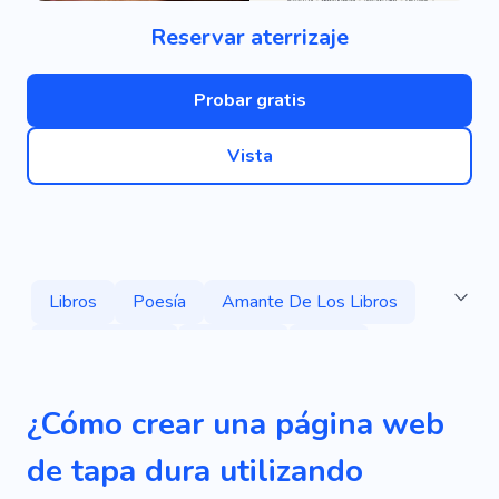
Reservar aterrizaje
Probar gratis
Vista
Libros
Poesía
Amante De Los Libros
Pedir Un Libro
Literatura
Autor
Novedoso
Lectura
Cuentos De Hadas
¿Cómo crear una página web
Blog
Personal
Escritor
de tapa dura utilizando
Libro Electrónico
Biblioteca
Publicación