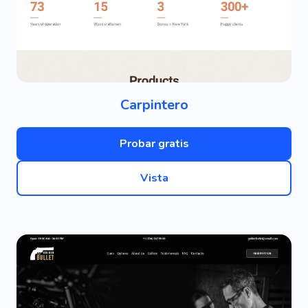
Carpintero
Probar gratis
Vista