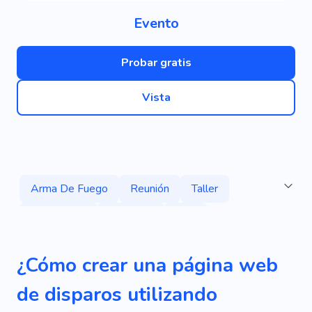
Evento
Probar gratis
Vista
Arma De Fuego
Reunión
Taller
Conferencia
Simposio
Sala
Demostración
Actuación
Alegría
¿Cómo crear una página web
Fuegos Artificiales
Día Festivo
Palmas
de disparos utilizando
Recepción
Asignación
Dibujo
Marcos