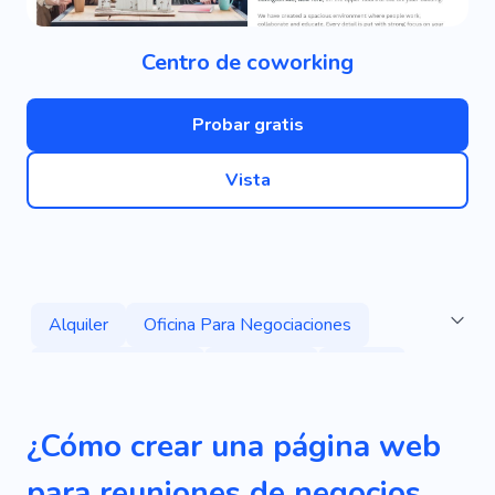
Centro de coworking
Probar gratis
Vista
Alquiler
Oficina Para Negociaciones
Sala De Negocios
Empleado
Oficina
Mundo De Los Negocios
Negociación
¿Cómo crear una página web
Trabajar
Centro De Oficina
Conferencia
para reuniones de negocios