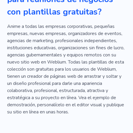
Local De Alquiler
Local En Alquiler
con plantillas gratuitas?
Lugar Para Reuniones
Capacitación
Taller
Clase Magistral
Desarrollo Web
Anime a todas las empresas corporativas, pequeñas
empresas, nuevas empresas, organizadores de eventos,
Consultante
Estrategia
Seminario
agencias de marketing, profesionales independientes,
instituciones educativas, organizaciones sin fines de lucro,
Gestión
Astrología
Bandera
agencias gubernamentales y equipos remotos con su
Titular De La Tarjeta De Visita
Expectativa
nuevo sitio web en Weblium. Todas las plantillas de esta
colección son gratuitas para los usuarios de Weblium,
Familia
Sistemas De Energía
Aumentar
tienen un creador de páginas web de arrastrar y soltar y
un diseño profesional para darle una apariencia
Crecimiento
Trimestre Comercial
colaborativa, profesional, estructurada, atractiva y
Hombre De Negocios
Personal
estratégica a su proyecto en línea. Vea el ejemplo de
demostración, personalícelo en el editor visual y publique
Ciencias Económicas
Emprendimiento
su sitio en línea en unas horas.
Franquicia
Inversor
Rentable
Especialista En Renovación