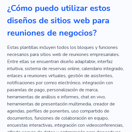
¿Cómo puedo utilizar estos
Sitios Para Negocios
Inversión
diseños de sitios web para
Apoyo Empresarial
Espacios De Coworking
reuniones de negocios?
Espacio
Tenencia
Oficina Colectiva
Coworking
Compañero De Trabajo
Centro
Estas plantillas incluyen todos los bloques y funciones
necesarios para sitios web de reuniones empresariales.
Oficina Estilo Loft
Comercio Electrónico
Entre ellas se encuentran diseño adaptable, interfaz
intuitiva, sistema de reservas online, calendario integrado,
Escritorios
Propietarios
enlaces a reuniones virtuales, gestión de asistentes,
Reubicación De Oficina
Escritorio Abierto
notificaciones por correo electrónico, integración con
pasarelas de pago, personalización de marca,
Espacio Para Trabajar
Remoto
Reunión
herramientas de análisis e informes, chat en vivo,
herramientas de presentación multimedia, creador de
Anti-café
Dormitorios
agendas, perfiles de ponentes, uso compartido de
Espacio De Trabajo
documentos, funciones de colaboración en equipo,
encuestas interactivas, integración con videoconferencias,